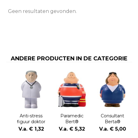
Geen resultaten gevonden.
ANDERE PRODUCTEN IN DE CATEGORIE
Anti-stress
Paramedic
Consultant
figuur doktor
Bert®
Berta®
Lily
V.a. € 1,32
V.a. € 5,32
V.a. € 5,00