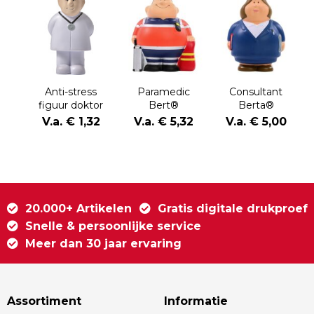
Anti-stress
Paramedic
Consultant
figuur doktor
Bert®
Berta®
Lily
V.a. € 1,32
V.a. € 5,32
V.a. € 5,00
20.000+ Artikelen
Gratis digitale drukproef
Snelle & persoonlijke service
Meer dan 30 jaar ervaring
Assortiment
Informatie