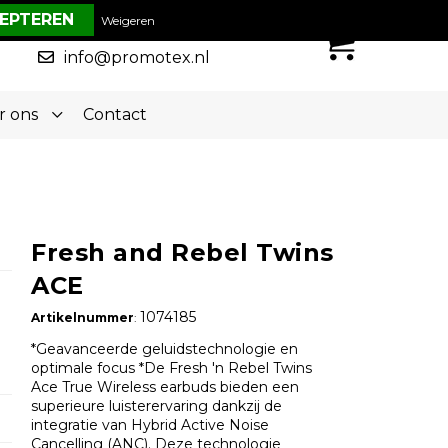
€ 0,00
Weigeren
0
050-5773636
info@promotex.nl
r ons
Contact
Fresh and Rebel Twins
ACE
1074185
Artikelnummer
:
*Geavanceerde geluidstechnologie en
optimale focus *De Fresh 'n Rebel Twins
Ace True Wireless earbuds bieden een
superieure luisterervaring dankzij de
integratie van Hybrid Active Noise
Cancelling (ANC). Deze technologie