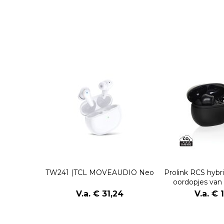
TW241 |TCL MOVEAUDIO Neo
Prolink RCS hyb
oordopjes van
plast
V.a. € 31,24
V.a. € 