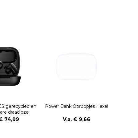
S gerecycled en
Power Bank Oordopjes Haxel
are draadloze
rdopjes
 € 74,99
V.a. € 9,66