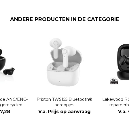
ANDERE PRODUCTEN IN DE CATEGORIE
ride ANC/ENC-
Prixton TWS155 Bluetooth®
Lakewood RC
 gerecycled
oordopjes
repareerb
ic
oo
17,28
V.a. Prijs op aanvraag
V.a.