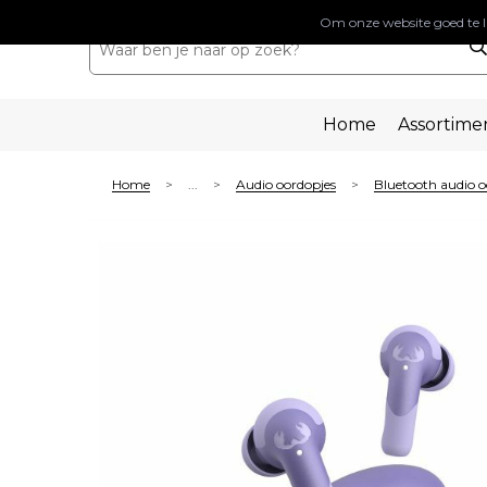
Om onze website goed te l
Home
Assortime
Home
...
Audio oordopjes
Bluetooth audio o
>
>
>