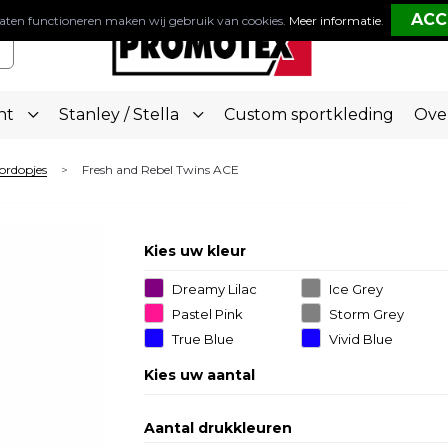
aten functioneren maken wij gebruik van cookies.
Meer informatie
.
nt
Stanley / Stella
Custom sportkleding
Ove
ordopjes
Fresh and Rebel Twins ACE
>
Kies uw kleur
Dreamy Lilac
Ice Grey
Pastel Pink
Storm Grey
True Blue
Vivid Blue
Kies uw aantal
Aantal drukkleuren