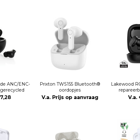
ride ANC/ENC-
Prixton TWS155 Bluetooth®
Lakewood RC
 gerecycled
oordopjes
repareerb
ic
oo
17,28
V.a. Prijs op aanvraag
V.a.