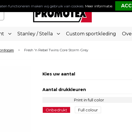
aten functioneren maken wij gebruik van cookies.
Meer informatie
.
nt
Stanley / Stella
Custom sportkleding
Ove
ordopjes
Fresh 'n Rebel Twins Core Storm Grey
>
Kies uw aantal
Aantal drukkleuren
Print in full color
Onbedrukt
Full colour