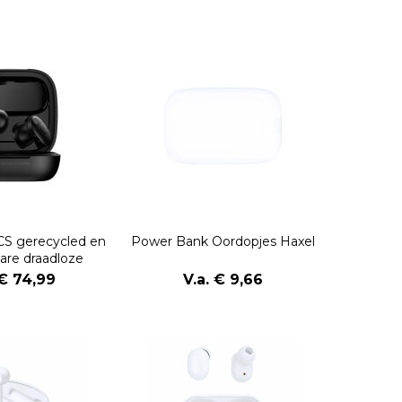
S gerecycled en
Power Bank Oordopjes Haxel
are draadloze
rdopjes
 € 74,99
V.a. € 9,66