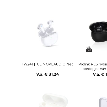
TW241 |TCL MOVEAUDIO Neo
Prolink RCS hyb
oordopjes van
plast
V.a. € 31,24
V.a. € 