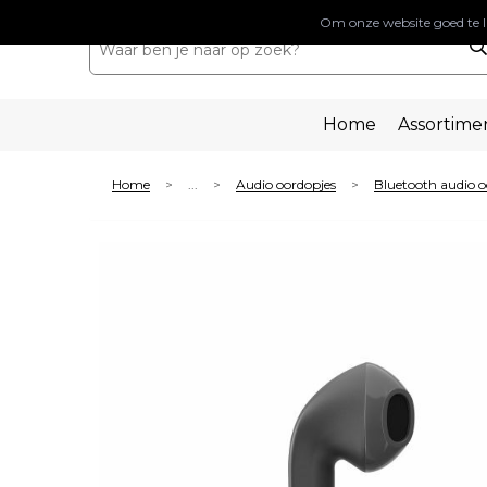
Om onze website goed te l
Home
Assortime
Home
...
Audio oordopjes
Bluetooth audio o
>
>
>