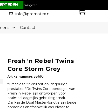
€ 0,00
Weigeren
0
050-5773636
info@promotex.nl
r ons
Contact
Fresh 'n Rebel Twins
Core Storm Grey
58610
Artikelnummer
:
*Draadloze flexibiliteit en langdurige
prestaties *De Twins Core oordopjes van
Fresh 'n Rebel zijn ontworpen voor
optimaal dagelijks gebruiksgemak.
Dankzij de Dual Master-functie zijn beide
oordopjes onafhankelijk van elkaar te