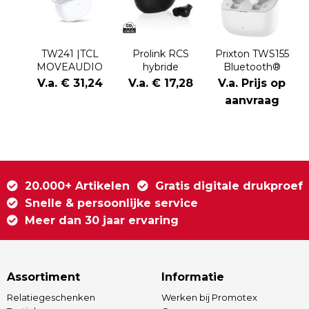
TW241 |TCL
Prolink RCS
Prixton TWS155
MOVEAUDIO
hybride
Bluetooth®
Neo
ANC/ENC-
oordopjes
V.a. € 31,24
V.a. € 17,28
V.a. Prijs op
oordopjes van
aanvraag
gerecycled
plastic
20.000+ Artikelen
Gratis digitale drukproef
Snelle & persoonlijke service
Meer dan 30 jaar ervaring
Assortiment
Informatie
Relatiegeschenken
Werken bij Promotex