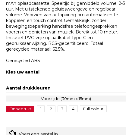
mAh oplaadcassette. Speeltijd bij gemiddeld volume: 2-3
uur. Met uitstekende geluidsweergave en regelbaar
volume. Voorzien van autopairing om automatisch te
koppelen en touch control. Gemakkelijk, zonder
bewegingsbeperking handsfree telefoongesprekken
voeren en genieten van muziek. Bereik tot 10 meter.
Inclusief PVC-vrije oplaadkabel Type-C en
gebruiksaanwijzing. RCS-gecertificeerd. Totaal
gerecycled materiaal: 62,5%.
Gerecycled ABS
Kies uw aantal
Aantal drukkleuren
Voorzijde (30mm x 15mm)
Onbedrukt
1
2
3
4
Full colour
Voeg een aantal in.