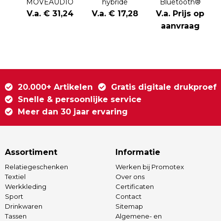
MOVEAUDIO
hybride
Bluetooth®
Neo
ANC/ENC-
oordopjes
V.a. € 31,24
V.a. € 17,28
V.a. Prijs op
oordopjes van
aanvraag
gerecycled
plastic
20.000+ Artikelen
Gratis digitale drukproef
Snelle & persoonlijke service
Meer dan 30 jaar ervaring
Assortiment
Informatie
Relatiegeschenken
Werken bij Promotex
Textiel
Over ons
Werkkleding
Certificaten
Sport
Contact
Drinkwaren
Sitemap
Tassen
Algemene- en