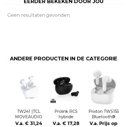
EERDER BEKEKEN DOOR JOU
Geen resultaten gevonden.
ANDERE PRODUCTEN IN DE CATEGORIE
TW241 |TCL
Prolink RCS
Prixton TWS155
MOVEAUDIO
hybride
Bluetooth®
Neo
ANC/ENC-
oordopjes
V.a. € 31,24
V.a. € 17,28
V.a. Prijs op