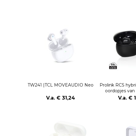
TW241 |TCL MOVEAUDIO Neo
Prolink RCS hyb
oordopjes van
plast
V.a. € 31,24
V.a. € 