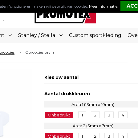
aten functioneren maken wij gebruik van cookies.
Meer informatie
.
nt
Stanley / Stella
Custom sportkleding
Ove
ordopjes
Oordopjes Levin
>
Kies uw aantal
Aantal drukkleuren
Area 1 (13mm x 10mm)
Onbedrukt
1
2
3
4
Area 2 (3mm x 7mm)
Onbedrukt
1
2
3
4