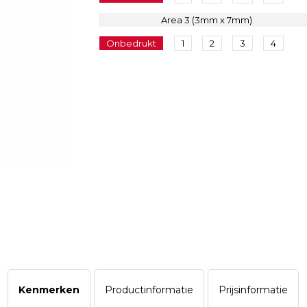
Area 3 (3mm x 7mm)
Onbedrukt
1
2
3
4
Kenmerken
Productinformatie
Prijsinformatie