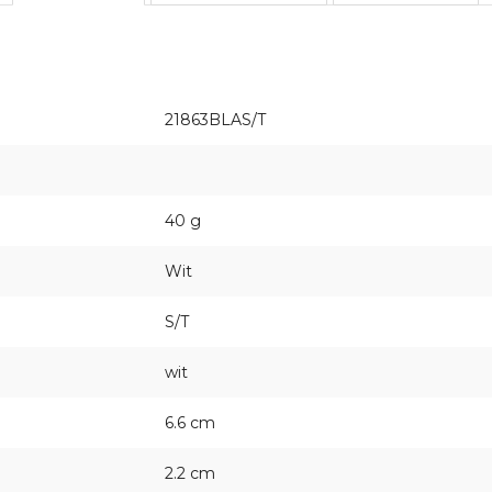
21863BLAS/T
40 g
Wit
S/T
wit
6.6 cm
2.2 cm