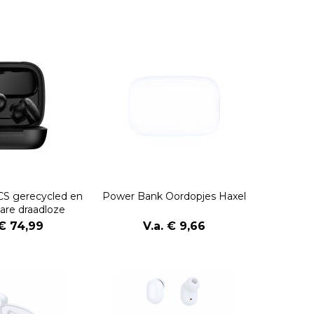
S gerecycled en
Power Bank Oordopjes Haxel
are draadloze
rdopjes
 € 74,99
V.a. € 9,66