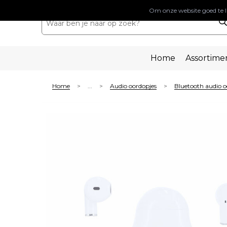
Om onze website goed te l
Home
Assortime
Home
...
Audio oordopjes
Bluetooth audio o
>
>
>