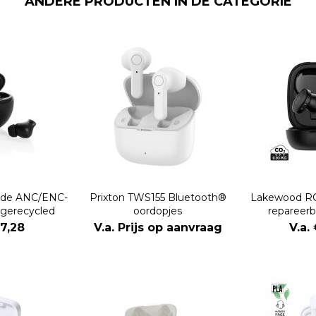
ANDERE PRODUCTEN IN DE CATEGORIE
ride ANC/ENC-
Prixton TWS155 Bluetooth®
Lakewood RC
 gerecycled
oordopjes
repareerb
ic
oo
17,28
V.a. Prijs op aanvraag
V.a.