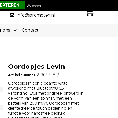
€ 0,00
Weigeren
0
050-5773636
info@promotex.nl
r ons
Contact
Oordopjes Levin
21863BLAS/T
Artikelnummer
:
Oordopjes in een elegante witte
afwerking met Bluetooth® 5.3
verbinding. Etui met origineel ontwerp in
de vorm van een spinner, met een
batterij van 200 mAh. Oordoppen met
geïntegreerde touch bediening en
functie voor handsfree gebruik.