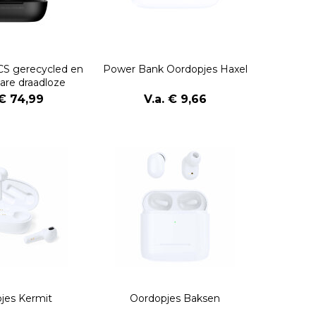
S gerecycled en
Power Bank Oordopjes Haxel
are draadloze
rdopjes
 € 74,99
V.a. € 9,66
jes Kermit
Oordopjes Baksen