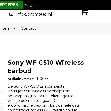
€ 0,00
Weigeren
0
050-5773636
info@promotex.nl
r ons
Contact
Sony WF-C510 Wireless
Earbud
2110033
Artikelnummer
:
De Sony WF-C510 zijn compacte,
kleurrijke true wireless oordopjes die
ontworpen zijn voor uitstekend geluid,
waar je ook naartoe gaat. De
ergonomische pasvorm blijft de hele dag
comfortabel, terwijl DSEE zorgt voor rijk,