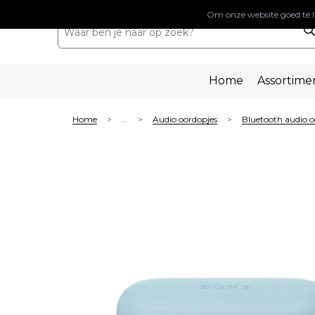
Om onze website goed te l
Home
Assortime
Home
...
Audio oordopjes
Bluetooth audio o
>
>
>