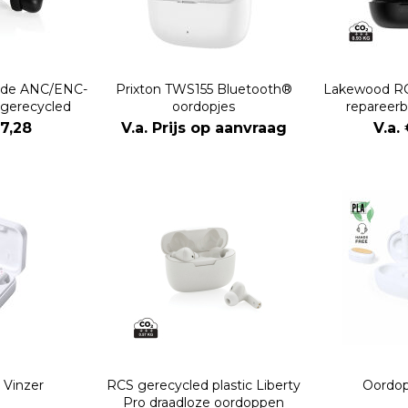
ride ANC/ENC-
Prixton TWS155 Bluetooth®
Lakewood RC
 gerecycled
oordopjes
repareerb
ic
oo
17,28
V.a. Prijs op aanvraag
V.a.
 Vinzer
RCS gerecycled plastic Liberty
Oordop
Pro draadloze oordoppen