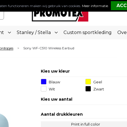
aten functioneren maken wij gebruik van cookies.
Meer informatie
.
nt
Stanley / Stella
Custom sportkleding
Ove
ordopjes
Sony WF-C510 Wireless Earbud
>
Kies uw kleur
Blauw
Geel
Wit
Zwart
Kies uw aantal
Aantal drukkleuren
Print in full color