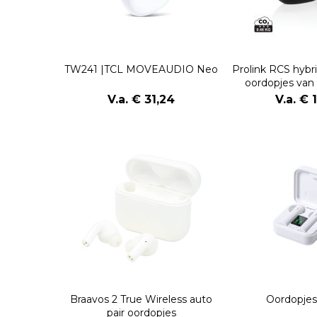
TW241 |TCL MOVEAUDIO Neo
Prolink RCS hyb
oordopjes van
plast
V.a. € 31,24
V.a. € 
Braavos 2 True Wireless auto
Oordopjes
pair oordopjes