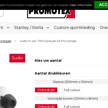
aten functioneren maken wij gebruik van cookies.
Meer informatie
.
nt
Stanley / Stella
Custom sportkleding
Ove
ordopjes
Sudio In-ear TWS Earbuds A3 Pro oortjes
>
Sudio
Kies uw aantal
Aantal drukkleuren
Sleeve (300mm x 110mm)
Onbedrukt
Full colour
Voorzijde boven (30mm x 8mm)
Onbedrukt
Full colour