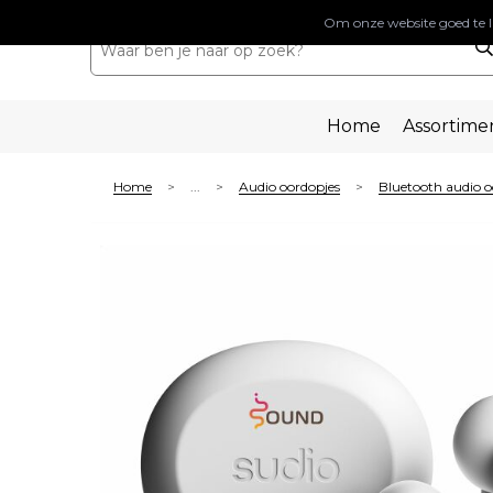
Om onze website goed te l
Home
Assortime
Home
...
Audio oordopjes
Bluetooth audio o
>
>
>