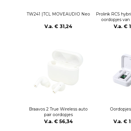
TW241 |TCL MOVEAUDIO Neo
Prolink RCS hyb
oordopjes van
plast
V.a. € 31,24
V.a. € 
Braavos 2 True Wireless auto
Oordopjes
pair oordopjes
V.a. € 56,34
V.a. € 