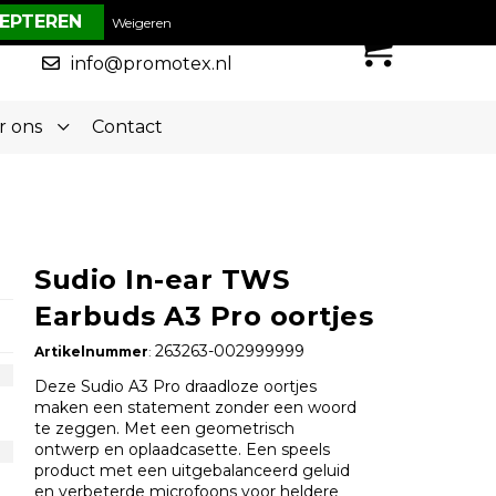
€ 0,00
Weigeren
0
050-5773636
info@promotex.nl
r ons
Contact
Sudio In-ear TWS
Earbuds A3 Pro oortjes
263263-002999999
Artikelnummer
:
Deze Sudio A3 Pro draadloze oortjes
maken een statement zonder een woord
te zeggen. Met een geometrisch
ontwerp en oplaadcasette. Een speels
product met een uitgebalanceerd geluid
en verbeterde microfoons voor heldere