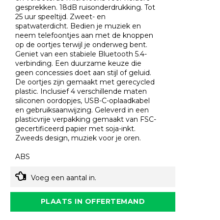
gesprekken. 18dB ruisonderdrukking. Tot
25 uur speeltijd. Zweet- en
spatwaterdicht. Bedien je muziek en
neem telefoontjes aan met de knoppen
op de oortjes terwijl je onderweg bent.
Geniet van een stabiele Bluetooth 5.4-
verbinding. Een duurzame keuze die
geen concessies doet aan stijl of geluid.
De oortjes zijn gemaakt met gerecycled
plastic. Inclusief 4 verschillende maten
siliconen oordopjes, USB-C-oplaadkabel
en gebruiksaanwijzing. Geleverd in een
plasticvrije verpakking gemaakt van FSC-
gecertificeerd papier met soja-inkt.
Zweeds design, muziek voor je oren.
ABS
Voeg een aantal in.
PLAATS IN OFFERTEMAND