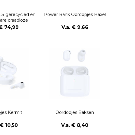
S gerecycled en
Power Bank Oordopjes Haxel
are draadloze
rdopjes
 € 74,99
V.a. € 9,66
jes Kermit
Oordopjes Baksen
 € 10,50
V.a. € 8,40