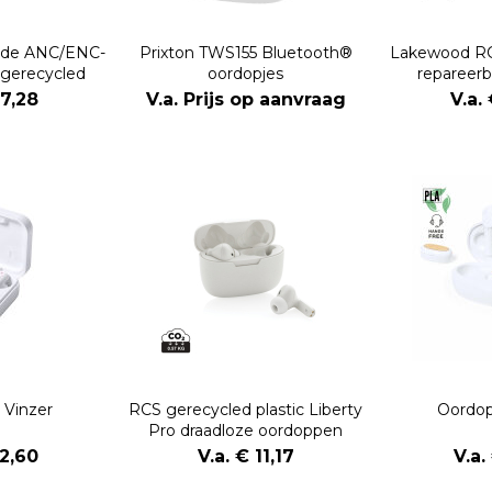
ride ANC/ENC-
Prixton TWS155 Bluetooth®
Lakewood RC
 gerecycled
oordopjes
repareerb
ic
oo
17,28
V.a. Prijs op aanvraag
V.a.
 Vinzer
RCS gerecycled plastic Liberty
Oordop
Pro draadloze oordoppen
12,60
V.a. € 11,17
V.a.