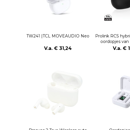
TW241 |TCL MOVEAUDIO Neo
Prolink RCS hyb
oordopjes van
plast
V.a. € 31,24
V.a. € 