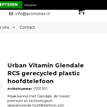
€ 0,00
Weigeren
0
050-5773636
info@promotex.nl
r ons
Contact
Urban Vitamin Glendale
RCS gerecycled plastic
hoofdtelefoon
P331.501
Artikelnummer
:
Maak kennis met Glendale, de meest
premium en technologisch
geavanceerde hoofdtelefoon ooit.