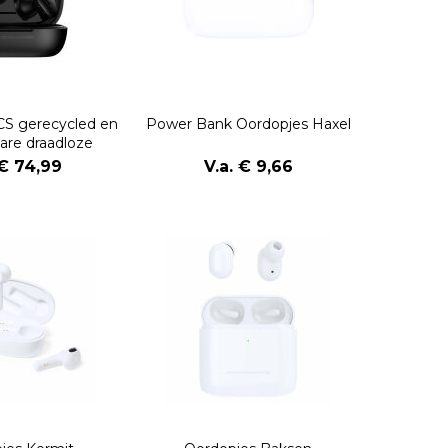
S gerecycled en
Power Bank Oordopjes Haxel
are draadloze
rdopjes
 € 74,99
V.a. € 9,66