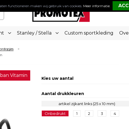
aten functioneren maken wij gebruik van cookies.
Meer informatie
.
nt
Stanley / Stella
Custom sportkleding
Ove
ordopjes
>
on
ban Vitamin
Kies uw aantal
Aantal drukkleuren
artikel zijkant links (25 x 10 mm)
Onbedrukt
1
2
3
4