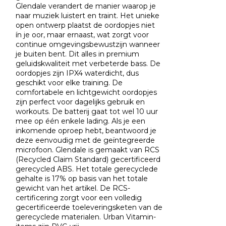
Glendale verandert de manier waarop je
naar muziek luistert en traint. Het unieke
open ontwerp plaatst de oordopjes niet
ín je oor, maar ernaast, wat zorgt voor
continue omgevingsbewustzijn wanneer
je buiten bent. Dit alles in premium
geluidskwaliteit met verbeterde bass. De
oordopjes zijn IPX4 waterdicht, dus
geschikt voor elke training. De
comfortabele en lichtgewicht oordopjes
zijn perfect voor dagelijks gebruik en
workouts. De batterij gaat tot wel 10 uur
mee op één enkele lading. Als je een
inkomende oproep hebt, beantwoord je
deze eenvoudig met de geïntegreerde
microfoon. Glendale is gemaakt van RCS
(Recycled Claim Standard) gecertificeerd
gerecycled ABS. Het totale gerecyclede
gehalte is 17% op basis van het totale
gewicht van het artikel. De RCS-
certificering zorgt voor een volledig
gecertificeerde toeleveringsketen van de
gerecyclede materialen. Urban Vitamin-