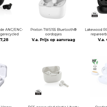
ride ANC/ENC-
Prixton TWS155 Bluetooth®
Lakewood RC
 gerecycled
oordopjes
repareerb
ic
oo
17,28
V.a. Prijs op aanvraag
V.a.