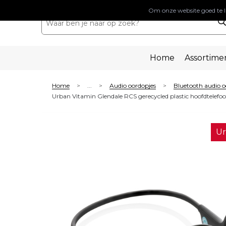
Om onze website goed te l
Home
Assortime
Home
...
Audio oordopjes
Bluetooth audio o
>
>
>
Urban Vitamin Glendale RCS gerecycled plastic hoofdtelefo
Ur