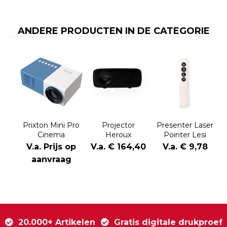
ANDERE PRODUCTEN IN DE CATEGORIE
Prixton Mini Pro
Projector
Presenter Laser
Cinema
Heroux
Pointer Lesi
projector
V.a. Prijs op
V.a. € 164,40
V.a. € 9,78
aanvraag
20.000+ Artikelen
Gratis digitale drukproef