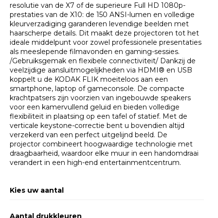
resolutie van de X7 of de superieure Full HD 1080p-
prestaties van de X10: de 150 ANSI-lumen en volledige
kleurverzadiging garanderen levendige beelden met
haarscherpe details. Dit maakt deze projectoren tot het
ideale middelpunt voor zowel professionele presentaties
als meeslepende filmavonden en gaming-sessies.
/Gebruiksgemak en flexibele connectiviteit/ Dankzij de
veelzijdige aansluitmogelijkheden via HDMI® en USB
koppelt u de KODAK FLIK moeiteloos aan een
smartphone, laptop of gameconsole. De compacte
krachtpatsers zijn voorzien van ingebouwde speakers
voor een kamervullend geluid en bieden volledige
flexibiliteit in plaatsing op een tafel of statief. Met de
verticale keystone-correctie bent u bovendien altijd
verzekerd van een perfect uitgelijnd beeld. De
projector combineert hoogwaardige technologie met
draagbaarheid, waardoor elke muur in een handomdraai
verandert in een high-end entertainmentcentrum. ​
Kies uw aantal
Aantal drukkleuren