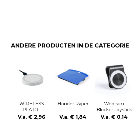
ANDERE PRODUCTEN IN DE CATEGORIE
WIRELESS
Houder Ryper
Webcam
PLATO -
Blocker Joystick
Draadloze
Maint
V.a. € 2,96
V.a. € 1,84
V.a. € 0,14
oplader