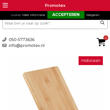
Om onze website goed te laten functioneren maken wij gebruik van
Promotex
Promotex
cookies.
Meer informatie
.
Weigeren
€ 0,00
0
050-5773636
info@promotex.nl
midocean