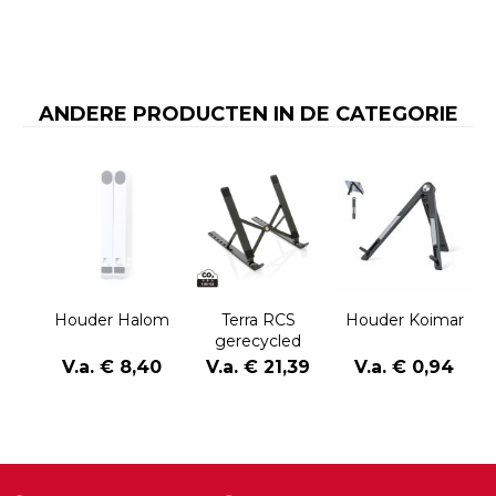
ANDERE PRODUCTEN IN DE CATEGORIE
Houder Halom
Terra RCS
Houder Koimar
gerecycled
aluminium
V.a. € 8,40
V.a. € 21,39
V.a. € 0,94
laptop/tablet
stand