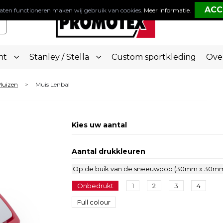
aten functioneren maken wij gebruik van cookies.
Meer informatie
.
nt
Stanley / Stella
Custom sportkleding
Ove
uizen
Muis Lenbal
>
Kies uw aantal
Aantal drukkleuren
Op de buik van de sneeuwpop (30mm x 30m
Onbedrukt
1
2
3
4
Full colour