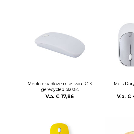
Menlo draadloze muis van RCS
Muis Dor
gerecycled plastic
V.a. € 17,86
V.a. €