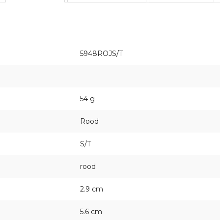
5948ROJS/T
54 g
Rood
S/T
rood
2.9 cm
5.6 cm