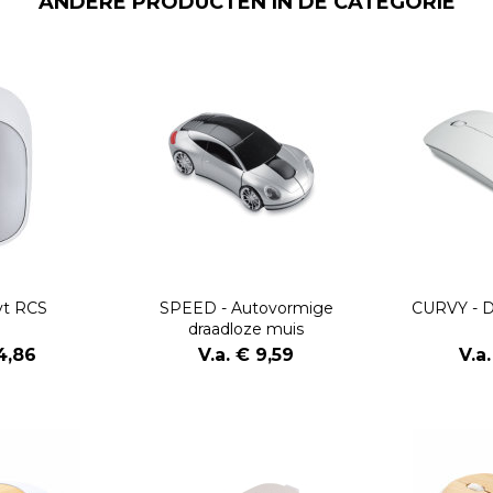
ANDERE PRODUCTEN IN DE CATEGORIE
yt RCS
SPEED - Autovormige
CURVY - D
draadloze muis
 4,86
V.a. € 9,59
V.a