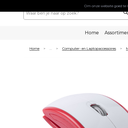
Om onze website goed te l
Home
Assortime
Home
...
Computer- en Laptopaccessoires
M
>
>
>