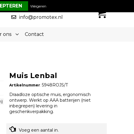
€ 0,00
Weigeren
0
050-5773636
info@promotex.nl
r ons
Contact
Muis Lenbal
5948ROJS/T
Artikelnummer
:
Draadloze optische muis, ergonomisch
ontwerp. Werkt op AAA batterijen (niet
m)
inbegrepen) levering in
geschenkverpakking.
Voeg een aantal in.