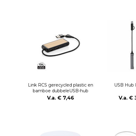
Link RCS gerecycled plastic en
USB Hub 
bamboe dubbeleUSB-hub
V.a. € 7,46
V.a. € 