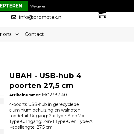
€ 0,00
Weigeren
0
050-5773636
info@promotex.nl
r ons
Contact
UBAH - USB-hub 4
poorten 27,5 cm
MO2387-40
Artikelnummer
:
4-poorts USB-hub in gerecyclede
aluminium behuizing en walnoten
topdetail. Uitgang: 2 x Type-A en 2 x
Type-C. Ingang: 2-in-1 Type-C en Type-A.
Kabellengte: 27,5 cm.