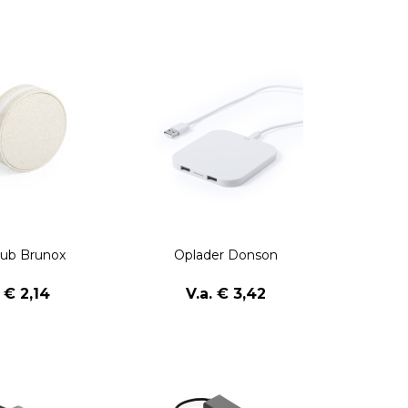
ub Brunox
Oplader Donson
. € 2,14
V.a. € 3,42