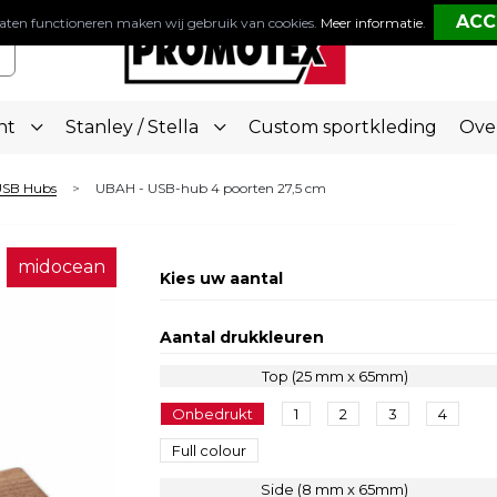
aten functioneren maken wij gebruik van cookies.
Meer informatie
.
nt
Stanley / Stella
Custom sportkleding
Ove
SB Hubs
UBAH - USB-hub 4 poorten 27,5 cm
>
midocean
Kies uw aantal
Aantal drukkleuren
Top (25 mm x 65mm)
Onbedrukt
1
2
3
4
Full colour
Side (8 mm x 65mm)