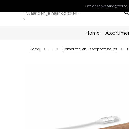
Om onze website goed te l
Home
Assortime
Home
...
Computer- en Laptopaccessoires
U
>
>
>