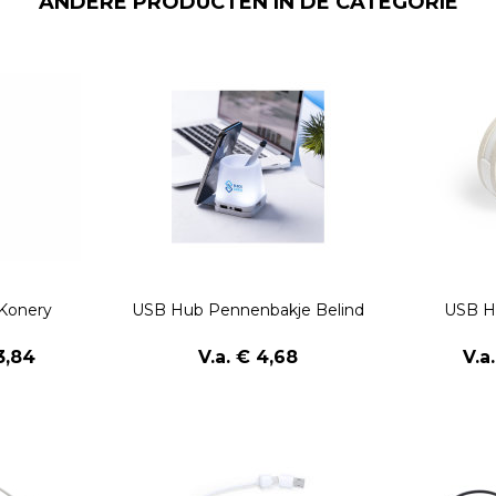
ANDERE PRODUCTEN IN DE CATEGORIE
Konery
USB Hub Pennenbakje Belind
USB H
3,84
V.a. € 4,68
V.a