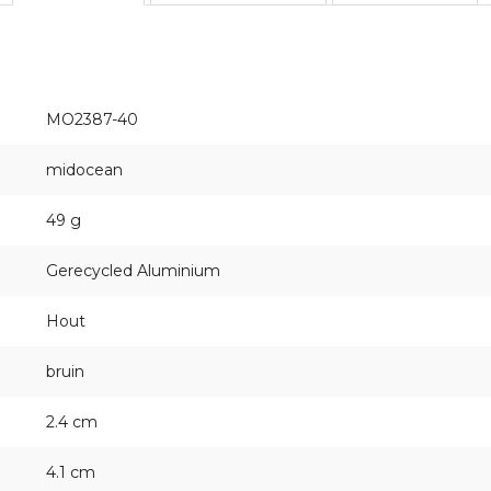
MO2387-40
midocean
49 g
Gerecycled Aluminium
Hout
bruin
2.4 cm
4.1 cm