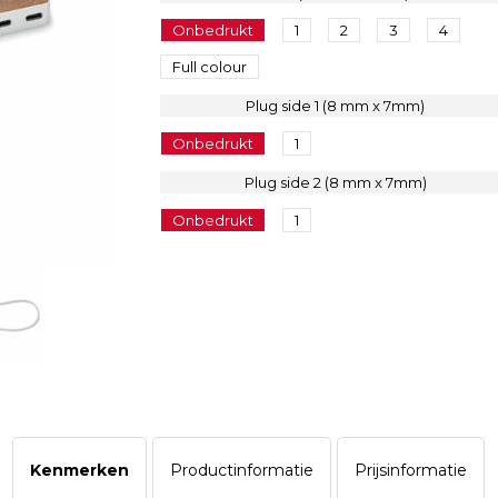
Onbedrukt
1
2
3
4
Full colour
Plug side 1 (8 mm x 7mm)
Onbedrukt
1
Plug side 2 (8 mm x 7mm)
Onbedrukt
1
Kenmerken
Productinformatie
Prijsinformatie