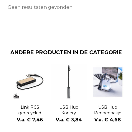
Geen resultaten gevonden.
ANDERE PRODUCTEN IN DE CATEGORIE
Link RCS
USB Hub
USB Hub
gerecycled
Konery
Pennenbakje
plastic en
Belind
V.a. € 7,46
V.a. € 3,84
V.a. € 4,68
bamboe
dubbeleUSB-