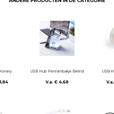
ANDERE PRODUCTEN IN DE CATEGORIE
Konery
USB Hub Pennenbakje Belind
USB H
3,84
V.a. € 4,68
V.a