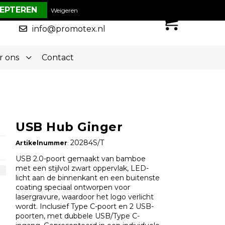
€ 0,00
Weigeren
0
050-5773636
info@promotex.nl
r ons
Contact
USB Hub Ginger
20284S/T
Artikelnummer
:
USB 2.0-poort gemaakt van bamboe
met een stijlvol zwart oppervlak, LED-
licht aan de binnenkant en een buitenste
coating speciaal ontworpen voor
lasergravure, waardoor het logo verlicht
wordt. Inclusief Type C-poort en 2 USB-
poorten, met dubbele USB/Type C-