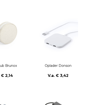
ub Brunox
Oplader Donson
. € 2,14
V.a. € 3,42