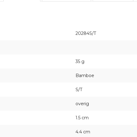
20284S/T
35 g
Bamboe
S/T
overig
1.5 cm
4.4 cm