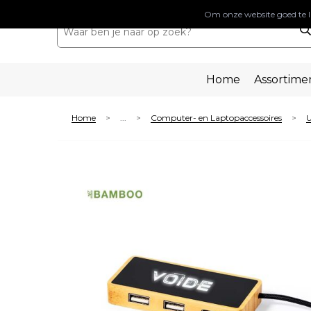
Om onze website goed te l
Home
Assortime
Home
...
Computer- en Laptopaccessoires
U
>
>
>