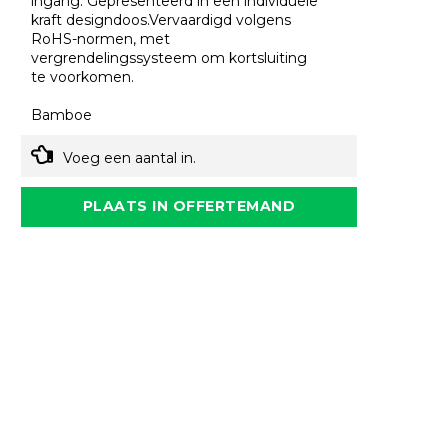
ingang. Gepresenteerd in een individuele
kraft designdoos.Vervaardigd volgens
RoHS-normen, met
vergrendelingssysteem om kortsluiting
te voorkomen.
Bamboe
Voeg een aantal in.
PLAATS IN OFFERTEMAND