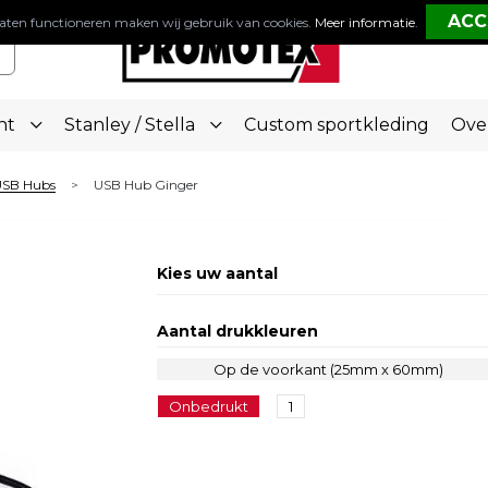
aten functioneren maken wij gebruik van cookies.
Meer informatie
.
nt
Stanley / Stella
Custom sportkleding
Ove
SB Hubs
USB Hub Ginger
>
Kies uw aantal
Aantal drukkleuren
Op de voorkant (25mm x 60mm)
Onbedrukt
1