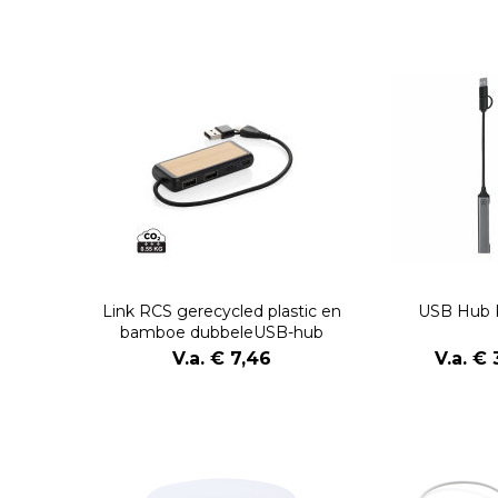
Link RCS gerecycled plastic en
USB Hub 
bamboe dubbeleUSB-hub
V.a. € 7,46
V.a. € 