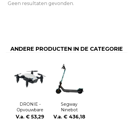
Geen resultaten gevonden.
ANDERE PRODUCTEN IN DE CATEGORIE
DRONIE -
Segway
Opvouwbare
Ninebot
drone
Kickscooter E2
V.a. € 53,29
V.a. € 436,18
E II