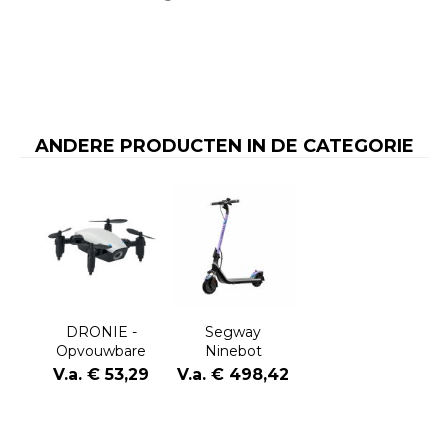
ANDERE PRODUCTEN IN DE CATEGORIE
DRONIE -
Segway
Opvouwbare
Ninebot
drone
Kickscooter E2
V.a. € 53,29
V.a. € 498,42
D II