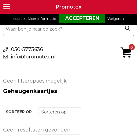
Om onze website goed te laten functioneren maken wij gebruik van
Promotex
Promotex
cookies.
Meer informatie
.
Weigeren
€ 0,00
0
050-5773636
info@promotex.nl
Geen filteropties mogelijk
Geheugenkaartjes
SORTEER OP
Geen resultaten gevonden.