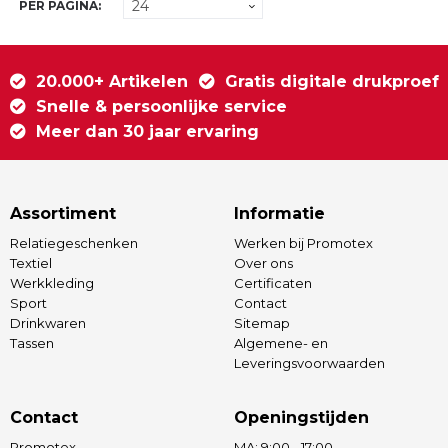
PER PAGINA:
20.000+ Artikelen
Gratis digitale drukproef
Snelle & persoonlijke service
Meer dan 30 jaar ervaring
Assortiment
Informatie
Relatiegeschenken
Werken bij Promotex
Textiel
Over ons
Werkkleding
Certificaten
Sport
Contact
Drinkwaren
Sitemap
Tassen
Algemene- en
Leveringsvoorwaarden
Contact
Openingstijden
Promotex
MA: 9:00 - 17:00