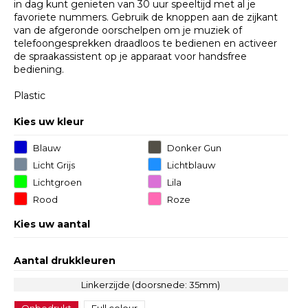
in dag kunt genieten van 30 uur speeltijd met al je
favoriete nummers. Gebruik de knoppen aan de zijkant
van de afgeronde oorschelpen om je muziek of
telefoongesprekken draadloos te bedienen en activeer
de spraakassistent op je apparaat voor handsfree
bediening.
Plastic
Kies uw kleur
Blauw
Donker Gun
Metal
Licht Grijs
Lichtblauw
Lichtgroen
Lila
Rood
Roze
Kies uw aantal
Aantal drukkleuren
Linkerzijde (doorsnede: 35mm)