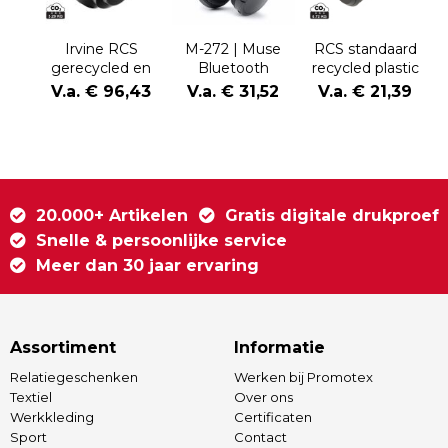
Irvine RCS
M-272 | Muse
RCS standaard
gerecycled en
Bluetooth
recycled plastic
repareerbare
Headphones
hoofdtelefoon
V.a. € 96,43
V.a. € 31,52
V.a. € 21,39
ANC
hoofdtelefoon
20.000+ Artikelen
Gratis digitale drukproef
Snelle & persoonlijke service
Meer dan 30 jaar ervaring
Assortiment
Informatie
Relatiegeschenken
Werken bij Promotex
Textiel
Over ons
Werkkleding
Certificaten
Sport
Contact