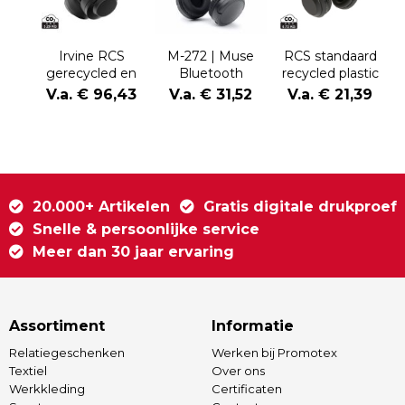
Irvine RCS
M-272 | Muse
RCS standaard
gerecycled en
Bluetooth
recycled plastic
repareerbare
Headphones
hoofdtelefoon
V.a. € 96,43
V.a. € 31,52
V.a. € 21,39
ANC
hoofdtelefoon
20.000+ Artikelen
Gratis digitale drukproef
Snelle & persoonlijke service
Meer dan 30 jaar ervaring
Assortiment
Informatie
Relatiegeschenken
Werken bij Promotex
Textiel
Over ons
Werkkleding
Certificaten