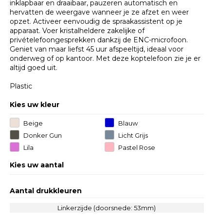
inklapbaar en draaibaar, pauzeren automatisch en
hervatten de weergave wanneer je ze afzet en weer
opzet. Activeer eenvoudig de spraakassistent op je
apparaat. Voer kristalheldere zakelijke of
privételefoongesprekken dankzij de ENC-microfoon.
Geniet van maar liefst 45 uur afspeeltijd, ideaal voor
onderweg of op kantoor. Met deze koptelefoon zie je er
altijd goed uit.
Plastic
Kies uw kleur
Beige
Blauw
Donker Gun
Licht Grijs
Metal
Lila
Pastel Rose
Kies uw aantal
Aantal drukkleuren
Linkerzijde (doorsnede: 53mm)