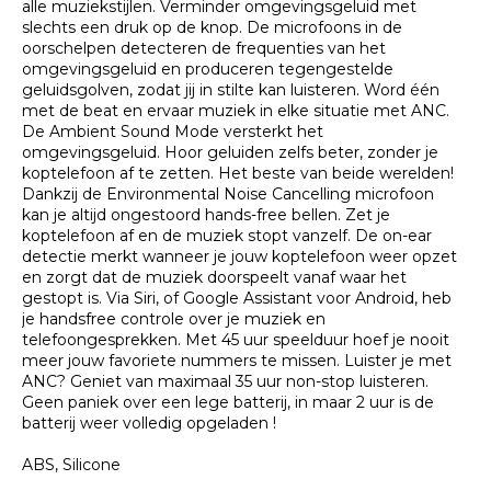
alle muziekstijlen. Verminder omgevingsgeluid met
slechts een druk op de knop. De microfoons in de
oorschelpen detecteren de frequenties van het
omgevingsgeluid en produceren tegengestelde
geluidsgolven, zodat jij in stilte kan luisteren. Word één
met de beat en ervaar muziek in elke situatie met ANC.
De Ambient Sound Mode versterkt het
omgevingsgeluid. Hoor geluiden zelfs beter, zonder je
koptelefoon af te zetten. Het beste van beide werelden!
Dankzij de Environmental Noise Cancelling microfoon
kan je altijd ongestoord hands-free bellen. Zet je
koptelefoon af en de muziek stopt vanzelf. De on-ear
detectie merkt wanneer je jouw koptelefoon weer opzet
en zorgt dat de muziek doorspeelt vanaf waar het
gestopt is. Via Siri, of Google Assistant voor Android, heb
je handsfree controle over je muziek en
telefoongesprekken. Met 45 uur speelduur hoef je nooit
meer jouw favoriete nummers te missen. Luister je met
ANC? Geniet van maximaal 35 uur non-stop luisteren.
Geen paniek over een lege batterij, in maar 2 uur is de
batterij weer volledig opgeladen !
ABS, Silicone