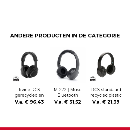
ANDERE PRODUCTEN IN DE CATEGORIE
Irvine RCS
M-272 | Muse
RCS standaard
gerecycled en
Bluetooth
recycled plastic
repareerbare
Headphones
hoofdtelefoon
V.a. € 96,43
V.a. € 31,52
V.a. € 21,39
ANC
hoofdtelefoon