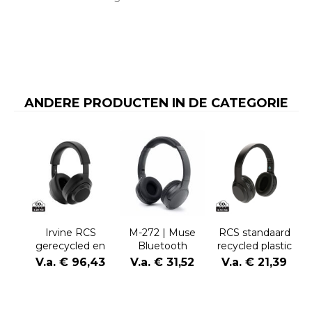
ANDERE PRODUCTEN IN DE CATEGORIE
Irvine RCS
M-272 | Muse
RCS standaard
gerecycled en
Bluetooth
recycled plastic
repareerbare
Headphones
hoofdtelefoon
V.a. € 96,43
V.a. € 31,52
V.a. € 21,39
ANC
hoofdtelefoon