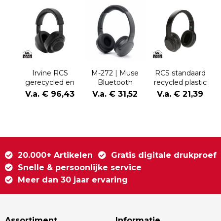
Irvine RCS
M-272 | Muse
RCS standaard
gerecycled en
Bluetooth
recycled plastic
repareerbare
Headphones
hoofdtelefoon
V.a. € 96,43
V.a. € 31,52
V.a. € 21,39
ANC
hoofdtelefoon
20.000+ Artikelen
Gratis digitale drukproef
Snelle & persoonlijke service
Meer dan 30 jaar ervaring
Assortiment
Informatie