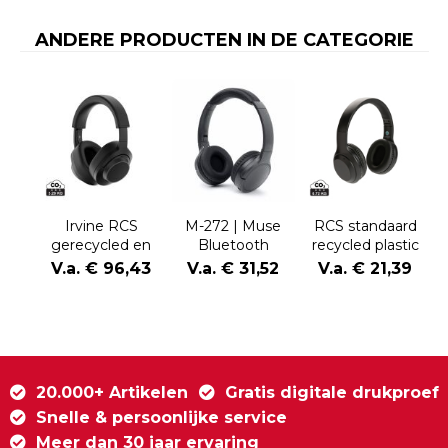
ANDERE PRODUCTEN IN DE CATEGORIE
Irvine RCS
M-272 | Muse
RCS standaard
gerecycled en
Bluetooth
recycled plastic
repareerbare
Headphones
hoofdtelefoon
V.a. € 96,43
V.a. € 31,52
V.a. € 21,39
ANC
hoofdtelefoon
20.000+ Artikelen
Gratis digitale drukproef
Snelle & persoonlijke service
Meer dan 30 jaar ervaring