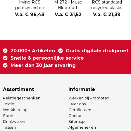
Irvine RCS
M-272 | Muse
RCS standaard
gerecycled en
Bluetooth
recycled plastic
repareerbare
Headphones
hoofdtelefoon
V.a. € 96,43
V.a. € 31,52
V.a. € 21,39
ANC
hoofdtelefoon
20.000+ Artikelen
Gratis digitale drukproef
Snelle & persoonlijke service
Meer dan 30 jaar ervaring
Assortiment
Informatie
Relatiegeschenken
Werken bij Promotex
Textiel
Over ons
Werkkleding
Certificaten
Sport
Contact
Drinkwaren
Sitemap
Tassen
Algemene- en