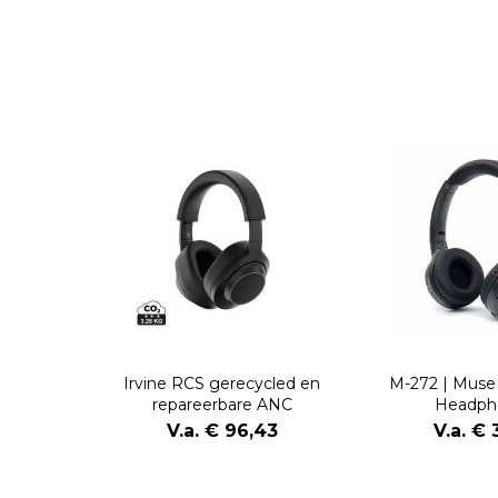
Irvine RCS gerecycled en
M-272 | Muse
repareerbare ANC
Headph
hoofdtelefoon
V.a. € 96,43
V.a. € 