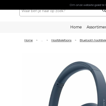
Om onze website goed te l
Home
Assortime
Home
...
Hoofdtelefoons
Bluetooth hoofdtel
>
>
>