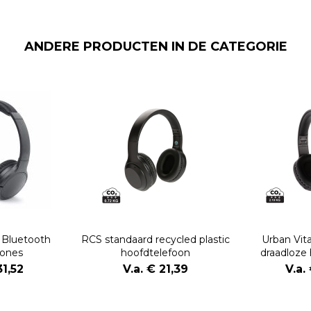
ANDERE PRODUCTEN IN DE CATEGORIE
 Bluetooth
RCS standaard recycled plastic
Urban Vi
ones
hoofdtelefoon
draadloze
31,52
V.a. € 21,39
V.a.