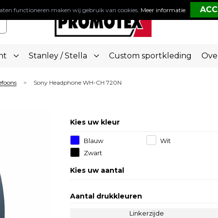
aten functioneren maken wij gebruik van cookies.
Meer informatie
.
nt
Stanley / Stella
Custom sportkleding
Ove
efoons
Sony Headphone WH-CH 720N
>
Kies uw kleur
Blauw
Wit
Zwart
Kies uw aantal
Aantal drukkleuren
Linkerzijde