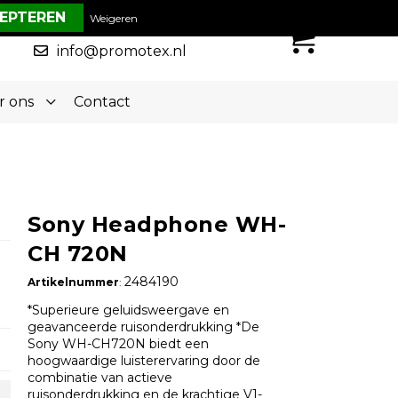
€ 0,00
Weigeren
0
050-5773636
info@promotex.nl
r ons
Contact
Sony Headphone WH-
CH 720N
2484190
Artikelnummer
:
*Superieure geluidsweergave en
geavanceerde ruisonderdrukking *De
Sony WH-CH720N biedt een
hoogwaardige luisterervaring door de
combinatie van actieve
ruisonderdrukking en de krachtige V1-