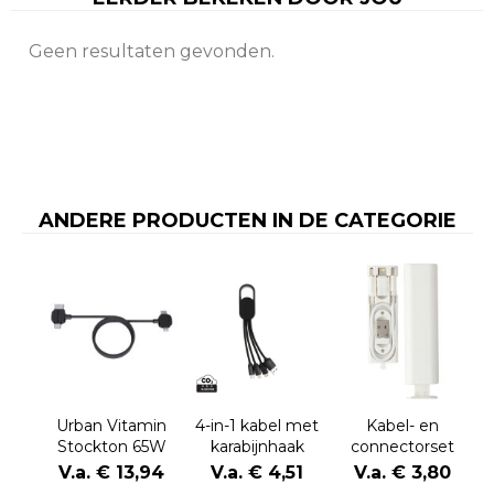
Geen resultaten gevonden.
ANDERE PRODUCTEN IN DE CATEGORIE
Urban Vitamin
4-in-1 kabel met
Kabel- en
Stockton 65W
karabijnhaak
connectorset
gerecycled
Uwe | Kunststof
V.a. € 13,94
V.a. € 4,51
V.a. € 3,80
TPE/PET magn.
| USB-C | 480