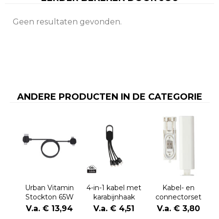
Geen resultaten gevonden.
ANDERE PRODUCTEN IN DE CATEGORIE
Urban Vitamin
4-in-1 kabel met
Kabel- en
Stockton 65W
karabijnhaak
connectorset
gerecycled
Uwe | Kunststof
V.a. € 13,94
V.a. € 4,51
V.a. € 3,80
TPE/PET magn.
| USB-C | 480