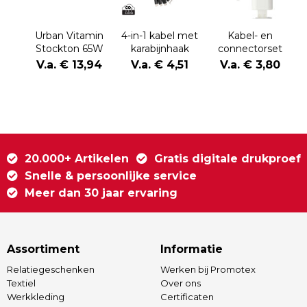
Urban Vitamin
4-in-1 kabel met
Kabel- en
Stockton 65W
karabijnhaak
connectorset
gerecycled
Uwe | Kunststof
V.a. € 13,94
V.a. € 4,51
V.a. € 3,80
TPE/PET magn.
| USB-C | 480
kabel
Mbps
20.000+ Artikelen
Gratis digitale drukproef
Snelle & persoonlijke service
Meer dan 30 jaar ervaring
Assortiment
Informatie
Relatiegeschenken
Werken bij Promotex
Textiel
Over ons
Werkkleding
Certificaten