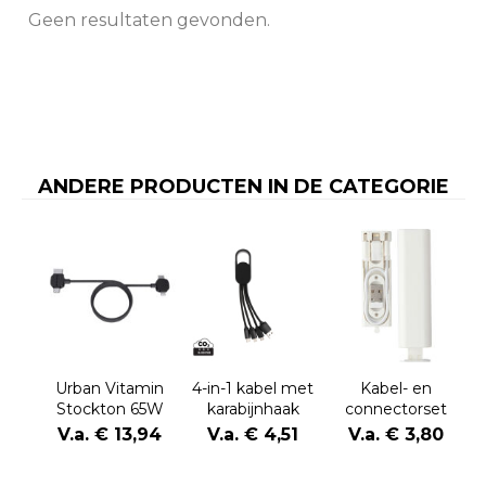
Geen resultaten gevonden.
ANDERE PRODUCTEN IN DE CATEGORIE
Urban Vitamin
4-in-1 kabel met
Kabel- en
Stockton 65W
karabijnhaak
connectorset
gerecycled
Uwe | Kunststof
V.a. € 13,94
V.a. € 4,51
V.a. € 3,80
TPE/PET magn.
| USB-C | 480
kabel
Mbps