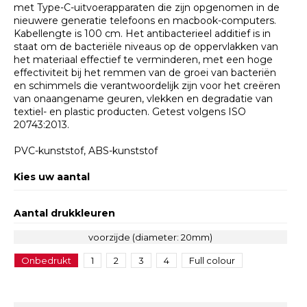
met Type-C-uitvoerapparaten die zijn opgenomen in de
nieuwere generatie telefoons en macbook-computers.
Kabellengte is 100 cm. Het antibacterieel additief is in
staat om de bacteriële niveaus op de oppervlakken van
het materiaal effectief te verminderen, met een hoge
effectiviteit bij het remmen van de groei van bacteriën
en schimmels die verantwoordelijk zijn voor het creëren
van onaangename geuren, vlekken en degradatie van
textiel- en plastic producten. Getest volgens ISO
20743:2013.
PVC-kunststof, ABS-kunststof
Kies uw aantal
Aantal drukkleuren
voorzijde (diameter: 20mm)
Onbedrukt
1
2
3
4
Full colour