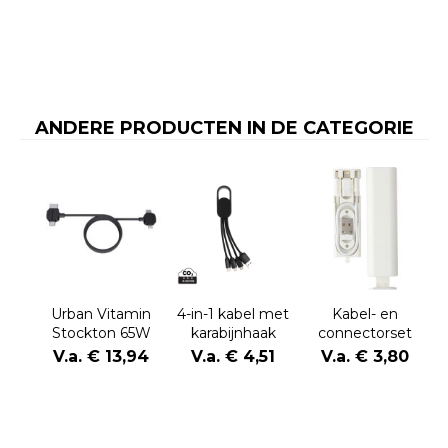
ANDERE PRODUCTEN IN DE CATEGORIE
Urban Vitamin
4-in-1 kabel met
Kabel- en
Stockton 65W
karabijnhaak
connectorset
gerecycled
Uwe | Kunststof
V.a. € 13,94
V.a. € 4,51
V.a. € 3,80
TPE/PET magn.
| USB-C | 480
kabel
Mbps