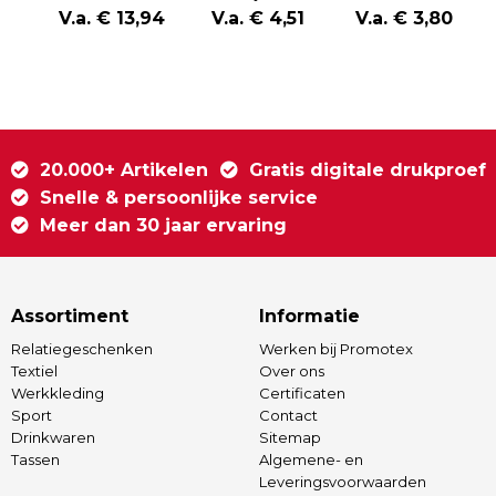
gerecycled
Uwe | Kunststof
V.a. € 13,94
V.a. € 4,51
V.a. € 3,80
TPE/PET magn.
| USB-C | 480
kabel
Mbps
20.000+ Artikelen
Gratis digitale drukproef
Snelle & persoonlijke service
Meer dan 30 jaar ervaring
Assortiment
Informatie
Relatiegeschenken
Werken bij Promotex
Textiel
Over ons
Werkkleding
Certificaten
Sport
Contact
Drinkwaren
Sitemap
Tassen
Algemene- en
Leveringsvoorwaarden