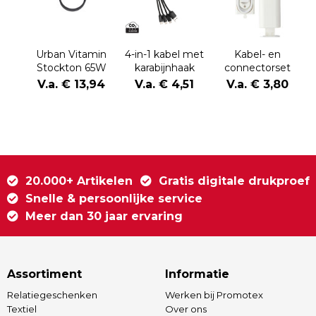
Urban Vitamin
4-in-1 kabel met
Kabel- en
Stockton 65W
karabijnhaak
connectorset
gerecycled
Uwe | Kunststof
V.a. € 13,94
V.a. € 4,51
V.a. € 3,80
TPE/PET magn.
| USB-C | 480
kabel
Mbps
20.000+ Artikelen
Gratis digitale drukproef
Snelle & persoonlijke service
Meer dan 30 jaar ervaring
Assortiment
Informatie
Relatiegeschenken
Werken bij Promotex
Textiel
Over ons