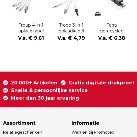
Troup 4-in-1
Troop 3-in-1
Terra
oplaadkabel
oplaadkabel
gerecycled
met clip van
aluminium 4 in 1
V.a. € 9,61
V.a. € 4,79
V.a. € 6,38
type C
60W
snellaadkabel
20.000+ Artikelen
Gratis digitale drukproef
Snelle & persoonlijke service
Meer dan 30 jaar ervaring
Assortiment
Informatie
Relatiegeschenken
Werken bij Promotex