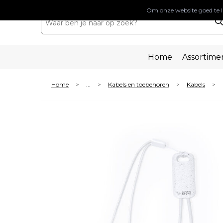
Om onze website goed te l
Home
Assortime
Home
...
Kabels en toebehoren
Kabels
>
>
>
>