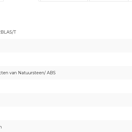
2BLAS/T
cten van Natuursteen/ ABS
m