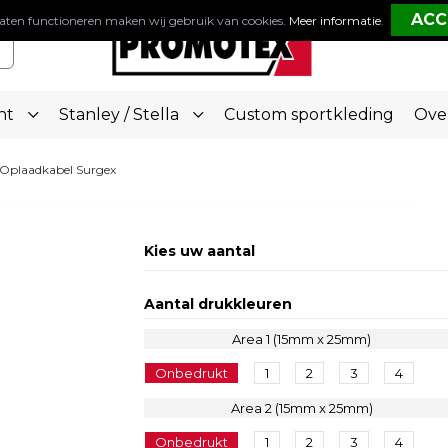
aten functioneren maken wij gebruik van cookies.
Meer informatie
.
nt
Stanley / Stella
Custom sportkleding
Ove
Oplaadkabel Surgex
Kies uw aantal
Aantal drukkleuren
Area 1 (15mm x 25mm)
Onbedrukt
1
2
3
4
Area 2 (15mm x 25mm)
Onbedrukt
1
2
3
4