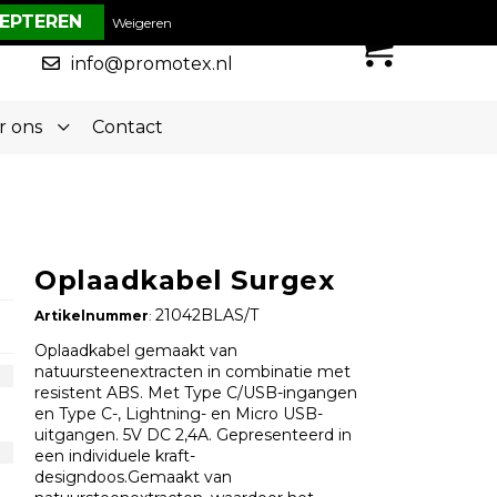
€ 0,00
Weigeren
0
050-5773636
info@promotex.nl
r ons
Contact
Oplaadkabel Surgex
21042BLAS/T
Artikelnummer
:
Oplaadkabel gemaakt van
natuursteenextracten in combinatie met
resistent ABS. Met Type C/USB-ingangen
en Type C-, Lightning- en Micro USB-
uitgangen. 5V DC 2,4A. Gepresenteerd in
een individuele kraft-
designdoos.Gemaakt van