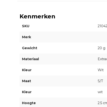
Kenmerken
SKU
2104
Merk
Gewicht
20 g
Materiaal
Extra
Kleur
Wit
Maat
S/T
Kleur
wit
Hoogte
2.5 c