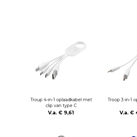
Troup 4-in-1 oplaadkabel met
Troop 3-in-1 
clip van type C
V.a. € 9,61
V.a. €