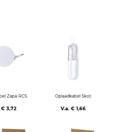
bel Zapa RCS
Oplaadkabel Skot
. € 3,72
V.a. € 1,66