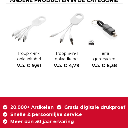
ANDERE PRODUCTEN IN DE CATEGORIE
Troup 4-in-1
Troop 3-in-1
Terra
oplaadkabel
oplaadkabel
gerecycled
met clip van
aluminium 4 in 1
V.a. € 9,61
V.a. € 4,79
V.a. € 6,38
type C
60W
snellaadkabel
20.000+ Artikelen
Gratis digitale drukproef
Snelle & persoonlijke service
Meer dan 30 jaar ervaring