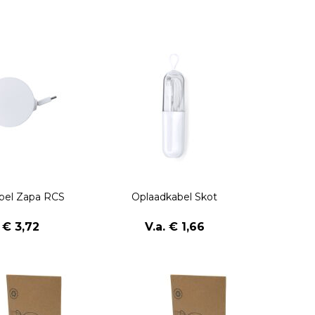
bel Zapa RCS
Oplaadkabel Skot
. € 3,72
V.a. € 1,66