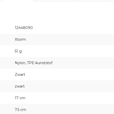
12448090
Xtorm
51 g
Nylon, TPE-kunststof
Zwart
zwart
17 cm
7.5 cm