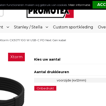
aten functioneren maken wij gebruik van cookies.
Meer informatie
.
nt
Stanley / Stella
Custom sportkleding
Ove
Xtorm CX3071 100 W USB-C PD Next Gen kabel
Xtorm
Kies uw aantal
Aantal drukkleuren
voorzijde (4x12mm)
Onbedrukt