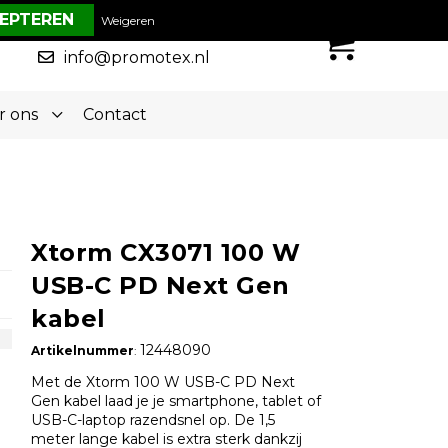
€ 0,00
Weigeren
0
050-5773636
info@promotex.nl
r ons
Contact
Xtorm CX3071 100 W
USB-C PD Next Gen
kabel
12448090
Artikelnummer
:
Met de Xtorm 100 W USB-C PD Next
Gen kabel laad je je smartphone, tablet of
USB-C-laptop razendsnel op. De 1,5
meter lange kabel is extra sterk dankzij