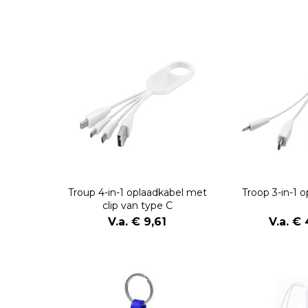
Troup 4-in-1 oplaadkabel met
Troop 3-in-1 
clip van type C
V.a. € 9,61
V.a. €