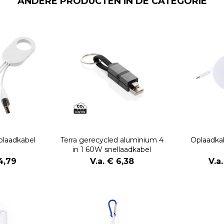
ANDERE PRODUCTEN IN DE CATEGORIE
oplaadkabel
Terra gerecycled aluminium 4
Oplaadka
in 1 60W snellaadkabel
 4,79
V.a. € 6,38
V.a