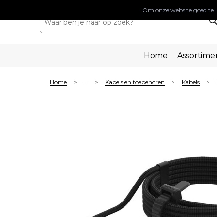
Om onze website goed te l
Home
Assortime
Home
...
Kabels en toebehoren
Kabels
>
>
>
>