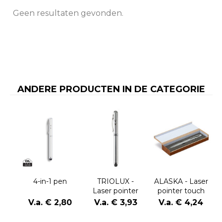
Geen resultaten gevonden.
ANDERE PRODUCTEN IN DE CATEGORIE
4-in-1 pen
TRIOLUX -
ALASKA - Laser
Laser pointer
pointer touch
touch pen
pen
V.a. € 2,80
V.a. € 3,93
V.a. € 4,24