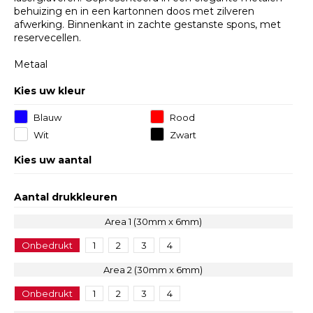
behuizing en in een kartonnen doos met zilveren
afwerking. Binnenkant in zachte gestanste spons, met
reservecellen.
Metaal
Kies uw kleur
Blauw
Rood
Wit
Zwart
Kies uw aantal
Aantal drukkleuren
Area 1 (30mm x 6mm)
Onbedrukt
1
2
3
4
Area 2 (30mm x 6mm)
Onbedrukt
1
2
3
4