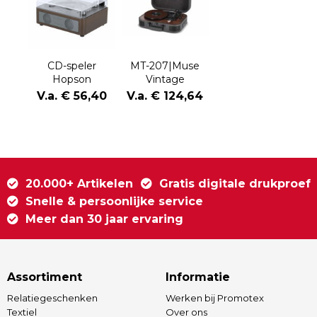
CD-speler
MT-207|Muse
Hopson
Vintage
platenspeler
V.a. € 56,40
V.a. € 124,64
met BT-out
20.000+ Artikelen
Gratis digitale drukproef
Snelle & persoonlijke service
Meer dan 30 jaar ervaring
Assortiment
Informatie
Relatiegeschenken
Werken bij Promotex
Textiel
Over ons