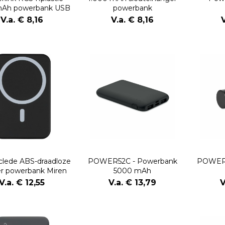
Ah powerbank USB
powerbank
C connector
V.a. € 8,16
V.a. € 8,16
V
clede ABS-draadloze
POWER52C - Powerbank
POWERK
er powerbank Miren
5000 mAh
V.a. € 12,55
V.a. € 13,79
V