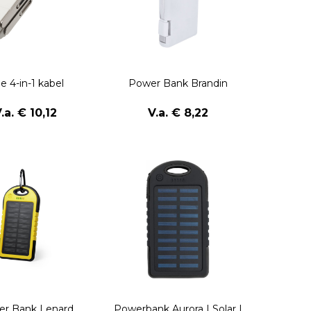
e 4-in-1 kabel
Power Bank Brandin
.a. € 10,12
V.a. € 8,22
r Bank Lenard
Powerbank Aurora | Solar |