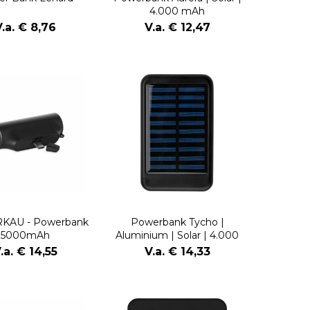
4.000 mAh
.a. € 8,76
V.a. € 12,47
AU - Powerbank
Powerbank Tycho |
5000mAh
Aluminium | Solar | 4.000
mAh
.a. € 14,55
V.a. € 14,33