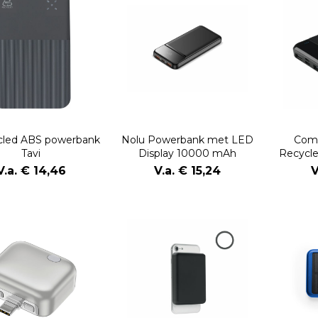
cled ABS powerbank
Nolu Powerbank met LED
Com
Tavi
Display 10000 mAh
Recycl
V.a. € 14,46
V.a. € 15,24
V