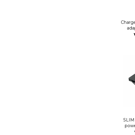
Charg
ada
SLIM
pow