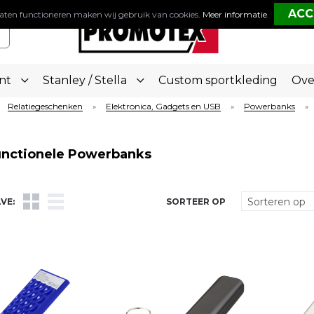
aten functioneren maken wij gebruik van cookies.
Meer informatie
.
nt
Stanley / Stella
Custom sportkleding
Ove
Relatiegeschenken
Elektronica, Gadgets en USB
Powerbanks
»
»
»
unctionele Powerbanks
VE:
SORTEER OP