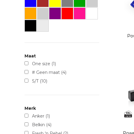
Po
Maat
One size
(1)
# Geen maat
(4)
S/T
(10)
Merk
Anker
(1)
Belkin
(4)
Power
Fresh 'n Rebel
(2)