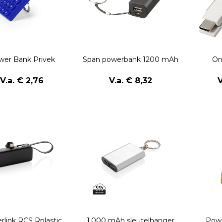
wer Bank Privek
Span powerbank 1200 mAh
On
V.a. € 2,76
V.a. € 8,32
V
link RCS Rplastic
1.000 mAh sleutelhanger
Powe