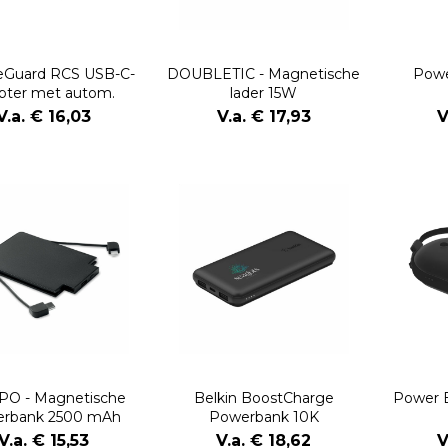
eGuard RCS USB-C-
DOUBLETIC - Magnetische
Powe
pter met autom.
lader 15W
uitschakeling
V.a. € 16,03
V.a. € 17,93
V
PO - Magnetische
Belkin BoostCharge
Power 
erbank 2500 mAh
Powerbank 10K
V.a. € 15,53
V.a. € 18,62
V