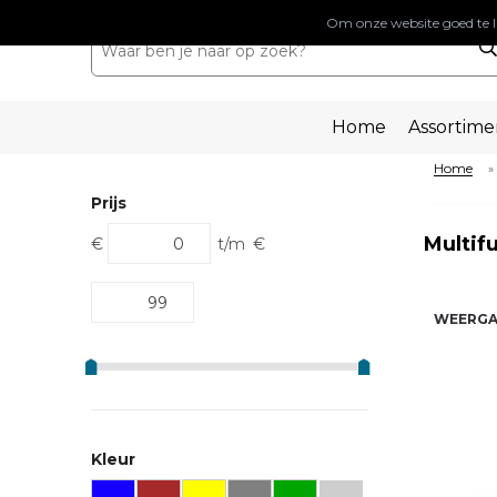
Om onze website goed te l
Home
Assortime
Home
»
Prijs
Multif
€
t/m
€
WEERGA
Kleur