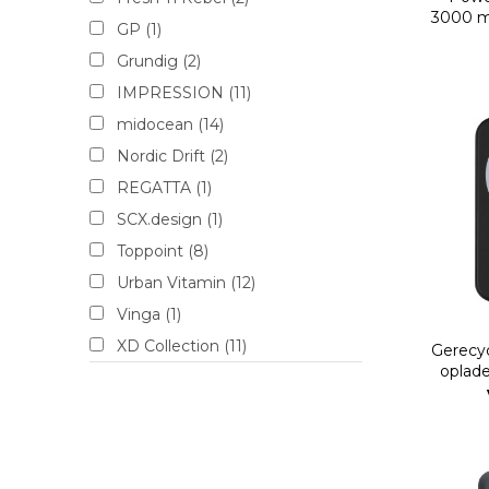
3000 m
GP
(1)
Grundig
(2)
IMPRESSION
(11)
midocean
(14)
Nordic Drift
(2)
REGATTA
(1)
SCX.design
(1)
Toppoint
(8)
Urban Vitamin
(12)
Vinga
(1)
XD Collection
(11)
Gerecy
oplad
XD Xclusive
(2)
Xoopar
(3)
Xtorm
(6)