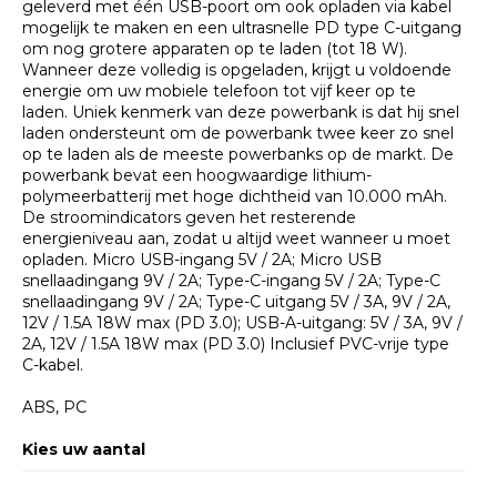
geleverd met één USB-poort om ook opladen via kabel
mogelijk te maken en een ultrasnelle PD type C-uitgang
om nog grotere apparaten op te laden (tot 18 W).
Wanneer deze volledig is opgeladen, krijgt u voldoende
energie om uw mobiele telefoon tot vijf keer op te
laden. Uniek kenmerk van deze powerbank is dat hij snel
laden ondersteunt om de powerbank twee keer zo snel
op te laden als de meeste powerbanks op de markt. De
powerbank bevat een hoogwaardige lithium-
polymeerbatterij met hoge dichtheid van 10.000 mAh.
De stroomindicators geven het resterende
energieniveau aan, zodat u altijd weet wanneer u moet
opladen. Micro USB-ingang 5V / 2A; Micro USB
snellaadingang 9V / 2A; Type-C-ingang 5V / 2A; Type-C
snellaadingang 9V / 2A; Type-C uitgang 5V / 3A, 9V / 2A,
12V / 1.5A 18W max (PD 3.0); USB-A-uitgang: 5V / 3A, 9V /
2A, 12V / 1.5A 18W max (PD 3.0) Inclusief PVC-vrije type
C-kabel.
ABS, PC
Kies uw aantal