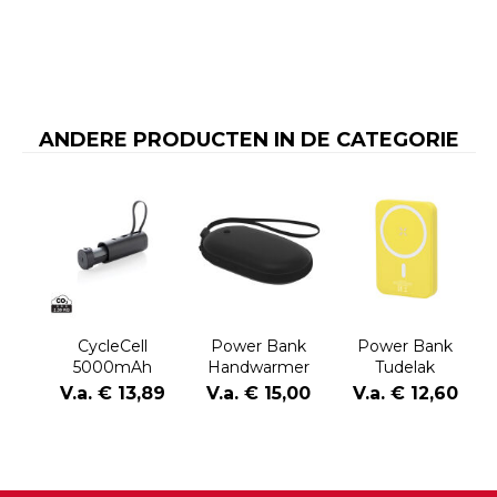
ANDERE PRODUCTEN IN DE CATEGORIE
CycleCell
Power Bank
Power Bank
5000mAh
Handwarmer
Tudelak
powerbank met
Geax
V.a. € 13,89
V.a. € 15,00
V.a. € 12,60
verwijderbare
batterij