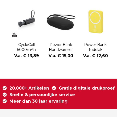
CycleCell
Power Bank
Power Bank
5000mAh
Handwarmer
Tudelak
powerbank met
Geax
V.a. € 13,89
V.a. € 15,00
V.a. € 12,60
verwijderbare
batterij
20.000+ Artikelen
Gratis digitale drukproef
Snelle & persoonlijke service
Meer dan 30 jaar ervaring