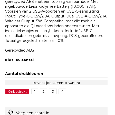
gerecycled ABS met een toplaag van bamboe. Met
ingebouwde Li-ion-polymeerbatterij (10.000 mAh).
Voorzien van 2 USB-A-poorten en USB-C-aansluiting.
Input: Type-C-DC5V/2.0A. Output: Dual USB-A-DC5V/2.1A.
Wireless Output: 5W. Compatibel met alle mobiele
apparaten die QI draadloos laden ondersteunen. Met
indicatielampjes en aan-/uitknop. Inclusief USB-C
oplaadkabel en gebruiksaanwijzing. RCS-gecertificeerd.
Totaal gerecycled materiaal: 10%.
Gerecycled ABS
Kies uw aantal
Aantal drukkleuren
Bovenzijde (40mm x 30mm)
Onbedrukt
1
2
3
4
Voeg een aantal in.