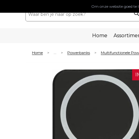
Om onze website goed te l
Home
Assortime
Home
...
Powerbanks
Multifunctionele Po
>
>
>
I