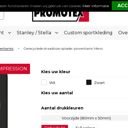
aten functioneren maken wij gebruik van cookies.
Meer informatie
.
nt
Stanley / Stella
Custom sportkleding
Ove
werbanks
Gerecyclede draadloze oplader powerbank Meno
>
MPRESSION
Kies uw kleur
Wit
Zwart
Kies uw aantal
Aantal drukkleuren
Voorzijde (80mm x 50mm)
Onbedrukt
Full colour