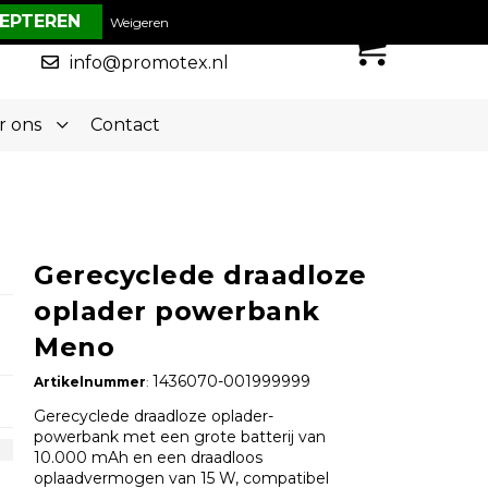
€ 0,00
Weigeren
0
050-5773636
info@promotex.nl
r ons
Contact
Gerecyclede draadloze
oplader powerbank
Meno
1436070-001999999
Artikelnummer
:
Gerecyclede draadloze oplader-
powerbank met een grote batterij van
10.000 mAh en een draadloos
oplaadvermogen van 15 W, compatibel