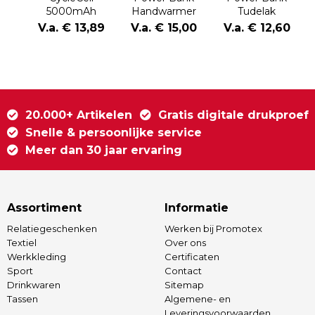
5000mAh
Handwarmer
Tudelak
powerbank met
Geax
V.a. € 13,89
V.a. € 15,00
V.a. € 12,60
verwijderbare
batterij
20.000+ Artikelen
Gratis digitale drukproef
Snelle & persoonlijke service
Meer dan 30 jaar ervaring
Assortiment
Informatie
Relatiegeschenken
Werken bij Promotex
Textiel
Over ons
Werkkleding
Certificaten
Sport
Contact
Drinkwaren
Sitemap
Tassen
Algemene- en
Leveringsvoorwaarden