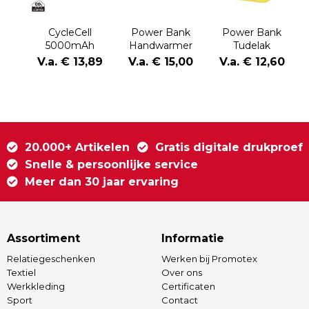
CycleCell
Power Bank
Power Bank
5000mAh
Handwarmer
Tudelak
powerbank met
Geax
V.a. € 13,89
V.a. € 15,00
V.a. € 12,60
verwijderbare
batterij
20.000+ Artikelen
Gratis digitale drukproef
Snelle & persoonlijke service
Meer dan 30 jaar ervaring
Assortiment
Informatie
Relatiegeschenken
Werken bij Promotex
Textiel
Over ons
Werkkleding
Certificaten
Sport
Contact