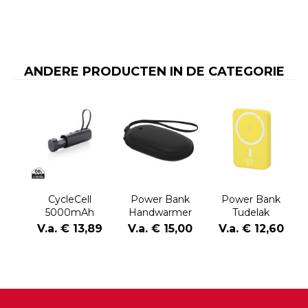
ANDERE PRODUCTEN IN DE CATEGORIE
CycleCell
Power Bank
Power Bank
5000mAh
Handwarmer
Tudelak
powerbank met
Geax
V.a. € 13,89
V.a. € 15,00
V.a. € 12,60
verwijderbare
batterij